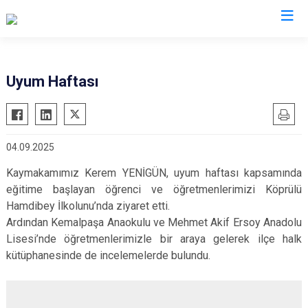
Çanakkale
Uyum Haftası
Ayvacık
Ezine
Bayramiç
Gelibolu
04.09.2025
Biga
Gökçeada
Bozcaada
Lapseki
Kaymakamımız Kerem YENİGÜN, uyum haftası kapsamında
eğitime başlayan öğrenci ve öğretmenlerimizi Köprülü
Çan
Yenice
Hamdibey İlkolunu’nda ziyaret etti.
Eceabat
Ardından Kemalpaşa Anaokulu ve Mehmet Akif Ersoy Anadolu
Lisesi’nde öğretmenlerimizle bir araya gelerek ilçe halk
kütüphanesinde de incelemelerde bulundu.