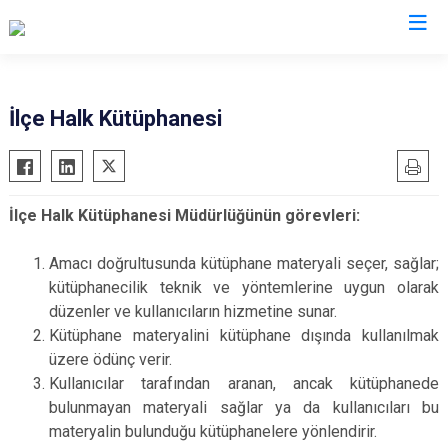
Çanakkale
İlçe Halk Kütüphanesi
Ayvacık
Ezine
Bayramiç
Gelibolu
İlçe Halk Kütüphanesi Müdürlüğünün görevleri:
Biga
Gökçeada
Bozcaada
Lapseki
Amacı doğrultusunda kütüphane materyali seçer, sağlar;
Çan
Yenice
kütüphanecilik teknik ve yöntemlerine uygun olarak
düzenler ve kullanıcıların hizmetine sunar.
Eceabat
Kütüphane materyalini kütüphane dışında kullanılmak
üzere ödünç verir.
Kullanıcılar tarafından aranan, ancak kütüphanede
bulunmayan materyali sağlar ya da kullanıcıları bu
materyalin bulunduğu kütüphanelere yönlendirir.