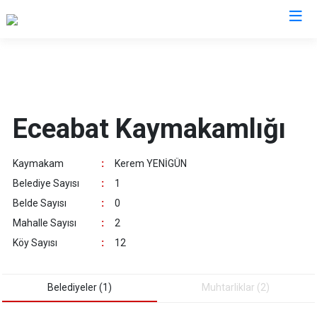
Çanakkale
Ayvacık
Ezine
Eceabat Kaymakamlığı
Bayramiç
Gelibolu
Biga
Gökçeada
Kaymakam
:
Kerem YENİGÜN
Bozcaada
Lapseki
Belediye Sayısı
:
1
Çan
Yenice
Belde Sayısı
:
0
Eceabat
Mahalle Sayısı
:
2
Köy Sayısı
:
12
Belediyeler (1)
Muhtarliklar (2)