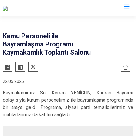
Çanakkale
Kamu Personeli ile
Bayramlaşma Programı |
Ayvacık
Ezine
Kaymakamlık Toplantı Salonu
Bayramiç
Gelibolu
Biga
Gökçeada
Bozcaada
Lapseki
22.05.2026
Çan
Yenice
Kaymakamımız Sn. Kerem YENİGÜN, Kurban Bayramı
Eceabat
dolayısıyla kurum personelimiz ile bayramlaşma programında
bir araya geldi. Programa, siyasi parti temsilcilerimiz ve
muhtarlarımız da katılım sağladı.