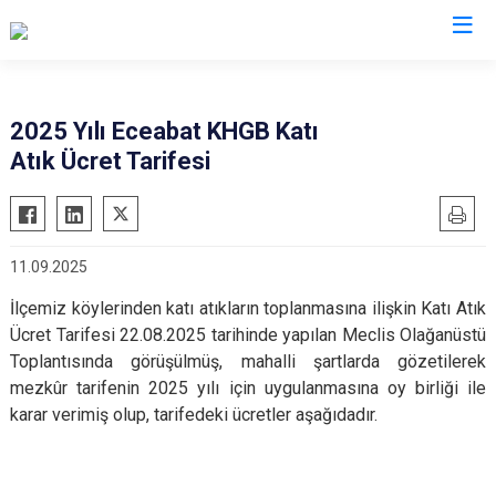
Çanakkale
2025 Yılı Eceabat KHGB Katı
Atık Ücret Tarifesi
Ayvacık
Ezine
Bayramiç
Gelibolu
Biga
Gökçeada
11.09.2025
Bozcaada
Lapseki
İlçemiz köylerinden katı atıkların toplanmasına ilişkin Katı Atık
Çan
Yenice
Ücret Tarifesi
22.08.2025 tarihinde yapılan Meclis Olağanüstü
Eceabat
Toplantısında görüşülmüş, mahalli şartlarda gözetilerek
mezkûr tarifenin 2025 yılı için uygulanmasına oy birliği ile
karar verimiş olup, tarifedeki ücretler aşağıdadır.