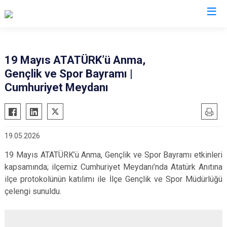
Çanakkale
19 Mayıs ATATÜRK’ü Anma,
Gençlik ve Spor Bayramı |
Ayvacık
Ezine
Cumhuriyet Meydanı
Bayramiç
Gelibolu
Biga
Gökçeada
Bozcaada
Lapseki
19.05.2026
Çan
Yenice
19 Mayıs ATATÜRK’ü Anma, Gençlik ve Spor Bayramı etkinleri
Eceabat
kapsamında; ilçemiz Cumhuriyet Meydanı’nda Atatürk Anıtına
ilçe protokolünün katılımı ile İlçe Gençlik ve Spor Müdürlüğü
çelengi sunuldu.